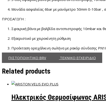
Μονάδα ασφαλείας 6
bar
με μανόμετρο 50
mm 0-10bar ,
σ
ΠΡΟΣΑΓΩΓΗ :
Σφαιρική βάνα με βαλβίδα αντεπιστροφής 10
mbar
και θ
Εξαεριστικό με χειροκίνητη ρύθμιση
Προέκταση ορειχάλκινη σωλήνα με ρακόρ σύνδεσης
PN1
ΠΙΣΤΟΠΟΙΗΤΙΚΟ BRV
ΤΕΧΝΙΚΟ ΕΓΧΕΙΡΙΔΙΟ
Related products
Ηλεκτρικός Θερμοσίφωνας ARI