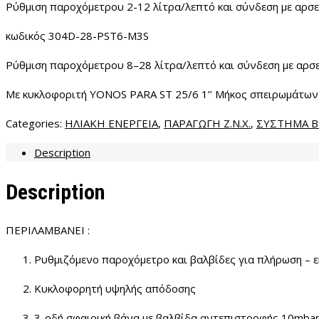
Ρύθμιση παροχόμετρου 2-12 λίτρα/λεπτό και σύνδεση με αρσεν
κωδικός 304
D-
28-
PST6-M3S
Ρύθμιση παροχόμετρου
8
–
28
λίτρα/λεπτό και σύνδεση με αρσ
Με κυκλοφοριτή
YONOS PARA ST 25/6 1’’
Μήκος σπειρωμάτων
Categories:
ΗΛΙΑΚΗ ΕΝΕΡΓΕΙΑ
,
ΠΑΡΑΓΩΓΗ Ζ.Ν.Χ.
,
ΣΥΣΤΗΜΑ Β
Description
Description
ΠΕΡΙΛΑΜΒΑΝΕΙ :
Ρυθμιζόμενο παροχόμετρο και βαλβίδες για πλήρωση – 
Κυκλοφορητή υψηλής απόδοσης
3-οδή σφαιρική βάνα με βαλβίδα αντεπιστροφής 10
mba